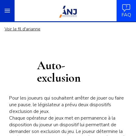
Panneau de gestion des cookies
Aller
accueil
au
FAQ
contenu
principal
Voir le fil d'arianne
Auto-
exclusion
Pour les joueurs qui souhaitent arrêter de jouer ou faire
une pause, le législateur a prévu deux dispositifs
d’exclusion de jeux.
Chaque opérateur de jeux
met en permanence à la
disposition du joueur un dispositif lui permettant de
demander son exclusion du jeu. Le joueur détermine la