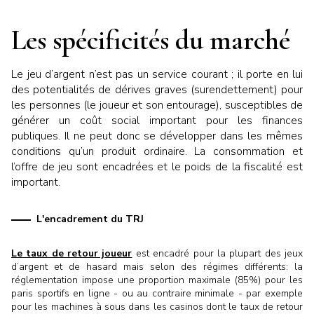
Les spécificités du marché
Le jeu d’argent n’est pas un service courant ; il porte en lui
des potentialités de dérives graves (surendettement) pour
les personnes (le joueur et son entourage), susceptibles de
générer un coût social important pour les finances
publiques. Il ne peut donc se développer dans les mêmes
conditions qu’un produit ordinaire. La consommation et
l’offre de jeu sont encadrées et le poids de la fiscalité est
important.
L'encadrement du TRJ
Le taux de retour joueur
est encadré pour la plupart des jeux
d’argent et de hasard mais selon des régimes différents: la
réglementation impose une proportion maximale (85%) pour les
paris sportifs en ligne - ou au contraire minimale - par exemple
pour les machines à sous dans les casinos dont le taux de retour