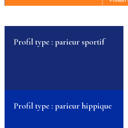
Produit 
Profil type : parieur sportif
Profil type : parieur hippique