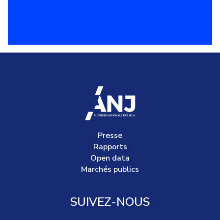
accueil
Presse
Rapports
Open data
Marchés publics
SUIVEZ-NOUS