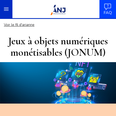
Panneau de gestion des cookies
Aller
accueil
au
FAQ
contenu
principal
Voir le fil d'arianne
Jeux à objets numériques
monétisables (JONUM)