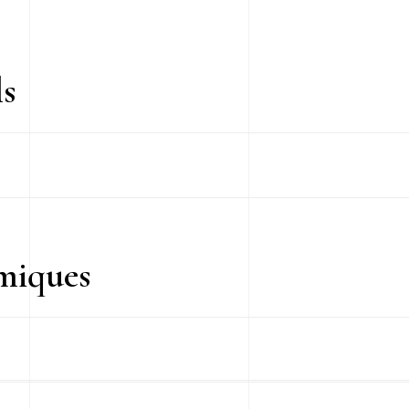
s
miques