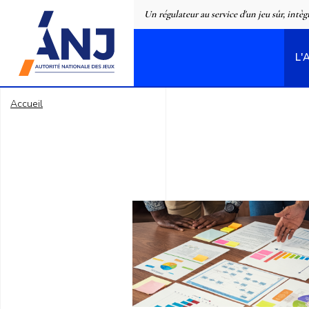
Panneau de gestion des cookies
Un régulateur au service d'un jeu sûr, intèg
L'
accueil
Accueil