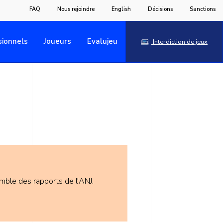
FAQ
Nous rejoindre
English
Décisions
Sanctions
sionnels
Joueurs
Evalujeu
Interdiction de jeux
emble des rapports de l'ANJ.