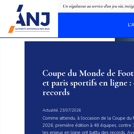
Panneau de gestion des cookies
Un régulateur au service d'un jeu sûr, intèg
L'
accueil
L'ANJ Un régulateur au service d
Coupe du Monde de Footb
et paris sportifs en ligne :
records
Actualité, 23/07/2026
Comme attendu, à l’occasion de la Coupe du
2026, première édition à 48 équipes, contr
les enjeux en ligne ont battu des records. Ave