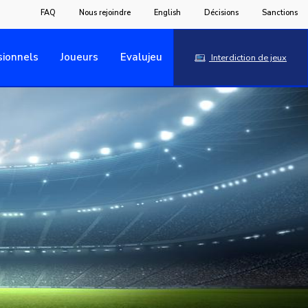
FAQ
Nous rejoindre
English
Décisions
Sanctions
sionnels
Joueurs
Evalujeu
Interdiction de jeux