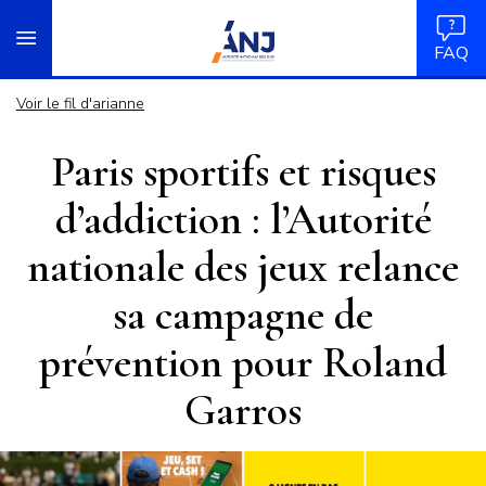
Panneau de gestion des cookies
Aller
accueil
au
FAQ
contenu
principal
Voir le fil d'arianne
Paris sportifs et risques
d’addiction : l’Autorité
nationale des jeux relance
sa campagne de
prévention pour Roland
Garros