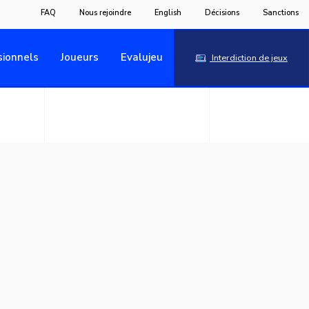
FAQ
Nous rejoindre
English
Décisions
Sanctions
sionnels
Joueurs
Evalujeu
Interdiction de jeux