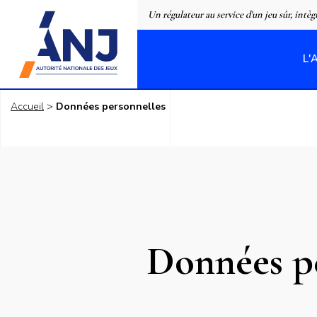
Panneau de gestion des cookies
Un régulateur au service d'un jeu sûr, intèg
L'
accueil
Accueil
Données personnelles
Données p