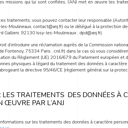
r les missions qui lui sont confiées, l’ANJ met en œuvre les tra
 ces traitements, vous pouvez contacter leur responsable (Autori
-les-Moulineaux, contact@anj.fr) ou le délégué à la protection de
d Gallieni, 92130 Issy-les-Moulineaux ; dpd@anj.fr).
it d’introduire une réclamation auprès de la Commission national
e Fontenoy, 75334 Paris ; cnil.fr) dans le cas où vous considérer
olation du Règlement (UE) 2016/679 du Parlement européen et d
sonnes physiques à l’égard du traitement des données à caractère 
 abrogeant la directive 95/46/CE (règlement général sur la prote
R LES TRAITEMENTS DES DONNÉES À 
N ŒUVRE PAR L’ANJ
informations sur les traitements des données à caractère person