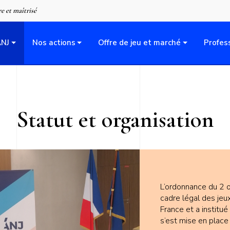
Aller
re et maîtrisé
au
contenu
ANJ
Nos actions
Offre de jeu et marché
Profes
principal
Statut et organisation
L’ordonnance du 2 
cadre légal des jeu
France et a institué
s’est mise en place