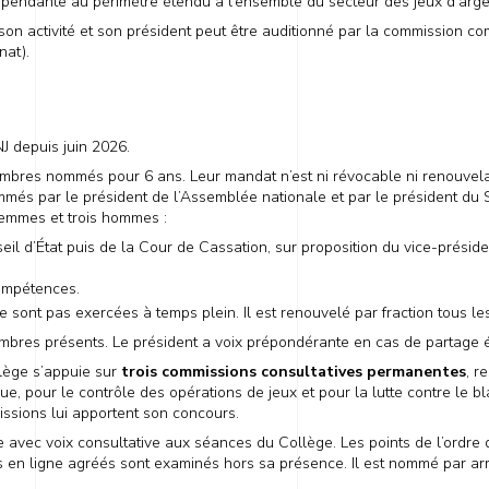
dépendante au périmètre étendu à l’ensemble du secteur des jeux d’arge
son activité et son président peut être auditionné par la commission 
nat).
J depuis juin 2026.
mbres nommés pour 6 ans. Leur mandat n’est ni révocable ni renouvela
s par le président de l’Assemblée nationale et par le président du Sé
femmes et trois hommes :
l d’État puis de la Cour de Cassation, sur proposition du vice-préside
ompétences.
sont pas exercées à temps plein. Il est renouvelé par fraction tous le
embres présents. Le président a voix prépondérante en cas de partage é
ollège s’appuie sur
trois commissions consultatives permanentes
, r
e, pour le contrôle des opérations de jeux et pour la lutte contre le b
issions lui apportent son concours.
avec voix consultative aux séances du Collège. Les points de l’ordre d
is en ligne agréés sont examinés hors sa présence. Il est nommé par ar