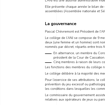
L’ANJ est une autorité administrative in
Elle présente chaque année le bilan de 
assemblées (Assemblée nationale et Sé
La gouvernance
Pascal Chèvremont est Président de l'AN
Le collège de l’ANJ se compose de 9 me
deux (une femme et un homme) sont nommé
nommés par décret, répartis entre trois 
En alternance, un membre du Consei
président de la Cour de Cassation.
Cinq membres à raison de leurs c
Les fonctions des membres du collège ne 
Le collège délibère à la majorité des m
Pour l’exercice de ses attributions, le c
prévention du jeu excessif ou pathologiqu
les conditions dans lesquelles les comm
Le commissaire du gouvernement assiste 
relatives aux opérateurs de jeux ou par