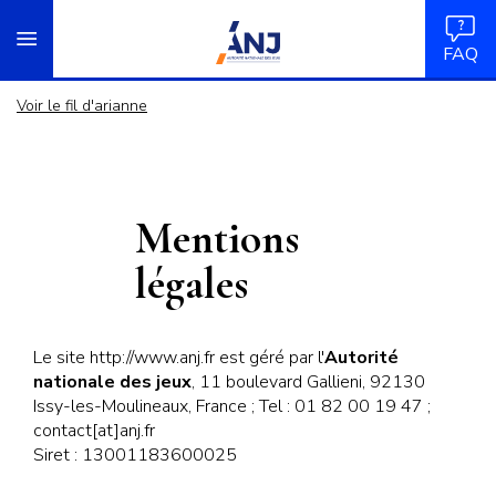
Panneau de gestion des cookies
Aller
accueil
au
FAQ
contenu
principal
Voir le fil d'arianne
Mentions
légales
Le site http://www.anj.fr est géré par l'
Autorité
nationale des jeux
,
11 boulevard Gallieni, 92130
Issy-les-Moulineaux
, France ; Tel :
01 82 00 19 47
;
contact[at]anj.fr
Siret : 13001183600025