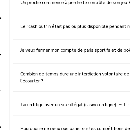
Un proche commence à perdre le contrôle de son jeu. Qu
Le "cash out" n'était pas ou plus disponible pendant m
Je veux fermer mon compte de paris sportifs et de po
Combien de temps dure une interdiction volontaire de 
l'écourter ?
J'ai un litige avec un site illégal (casino en ligne). Est
Pourquoi je ne peux pas parier sur les compétitions d