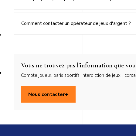
Comment contacter un opérateur de jeux d'argent ?
Vous ne trouvez pas l'information que vou
Compte joueur, paris sportifs, interdiction de jeux... cont
Nous contacter