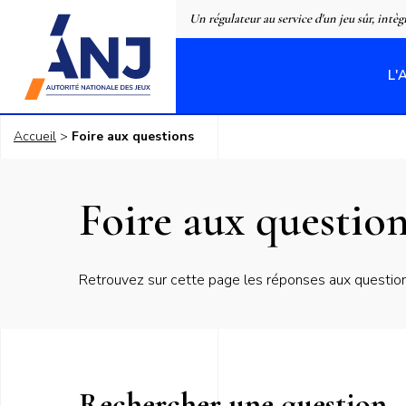
Panneau de gestion des cookies
Un régulateur au service d'un jeu sûr, intèg
L'
accueil
Accueil
Foire aux questions
Foire aux questio
Retrouvez sur cette page les réponses aux questi
Rechercher une question