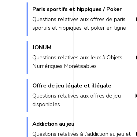
Paris sportifs et hippiques / Poker
Questions relatives aux offres de paris
sportifs et hippiques, et poker en ligne
JONUM
Questions relatives aux Jeux à Objets
Numériques Monétisables
Offre de jeu légale et illégale
Questions relatives aux offres de jeu
disponibles
Addiction au jeu
Questions relatives à l'addiction au jeu et