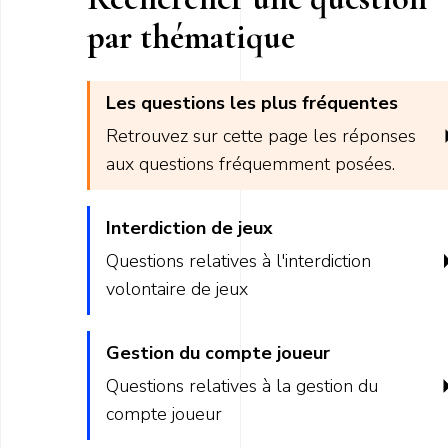
par thématique
Les questions les plus fréquentes
Retrouvez sur cette page les réponses
aux questions fréquemment posées.
Interdiction de jeux
Questions relatives à l'interdiction
volontaire de jeux
Gestion du compte joueur
Questions relatives à la gestion du
compte joueur