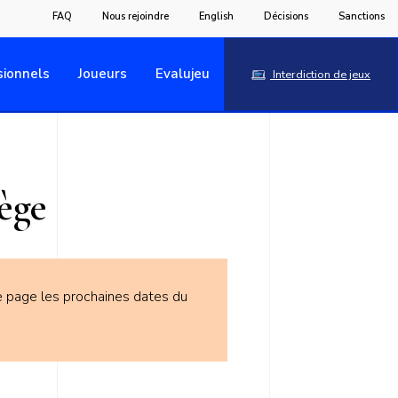
FAQ
Nous rejoindre
English
Décisions
Sanctions
sionnels
Joueurs
Evalujeu
Interdiction de jeux
ège
e page les prochaines dates du