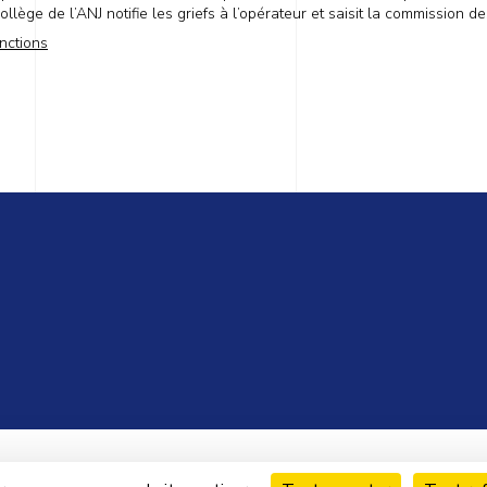
collège de l’ANJ notifie les griefs à l’opérateur et saisit la commission d
nctions
ions légales
Données personnelles
Plan du site
Co