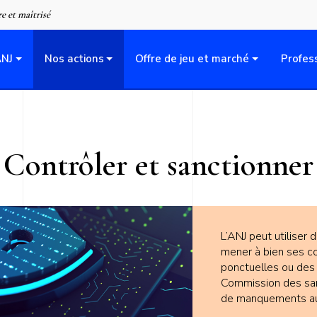
Aller
re et maîtrisé
au
contenu
ANJ
Nos actions
Offre de jeu et marché
Profes
principal
Contrôler et sanctionner
L’ANJ peut utiliser
mener à bien ses co
ponctuelles ou des
Commission des san
de manquements aux