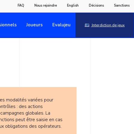
FAQ
Nous rejoindre
English
Décisions
Sanctions
sionnels
Joueurs
Evalujeu
Interdiction de jeux
 des modalités variées pour
ntrôles : des actions
 campagnes globales. La
ctions peut être saisie en cas
 obligations des opérateurs.