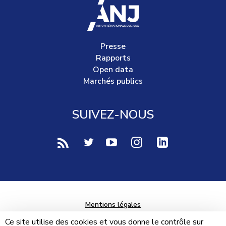
accueil
Presse
Rapports
Open data
Marchés publics
SUIVEZ-NOUS
voir notre page rss (Nouvelle fenêtre)
voir notre page twitter (Nouvelle fen
voir notre page youtube-play (
voir notre page Instag
voir notre page 
Mentions légales
Données personnelles
Ce site utilise des cookies et vous donne le contrôle sur