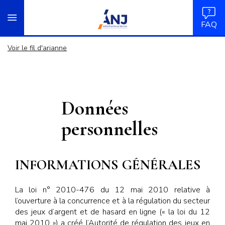
Panneau de gestion des cookies
Aller
accueil
au
FAQ
contenu
principal
Voir le fil d'arianne
Données
personnelles
INFORMATIONS GÉNÉRALES
La loi n° 2010-476 du 12 mai 2010 relative à
l’ouverture à la concurrence et à la régulation du secteur
des jeux d’argent et de hasard en ligne (« la loi du 12
mai 2010 ») a créé l’Autorité de régulation des jeux en