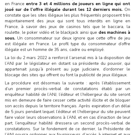
en France
entre 3 et 4 millions de joueurs en ligne qui ont
joué sur de l’offre illégale durant les 12 derniers mois.
On
constate que les sites illégaux les plus fréquentés proposent très
majoritairement des jeux qui sont tous interdits en ligne en
France, à savoir des jeux de casinos tels que le baccara, la
roulette, le poker vidéo et le blackjack ainsi que
des machines à
sous.
Un consommateur sur deux ignore que cette offre de jeu
est illégale en France. Le profil type du consommateur d’offre
illégale est un homme de 35 ans, cadre ou employé.
La loi du 2 mars 2022 a renforcé l’arsenal mis à la disposition de
l’ANJ par le législateur en dotant sa présidente du pouvoir, qui
appartenait jusqu’à présent au juge judiciaire, d’ordonner le
blocage des sites qui offrent ou font la publicité de jeux illégaux.
La procédure est désormais la suivante : après l’établissement
d’un premier procès-verbal de constatations établi par un
enquêteur habilité de l’ANJ, l’éditeur et l’hébergeur du site seront
mis en demeure de faire cesser cette activité illicite et de bloquer
son accès depuis le territoire français. Après expiration d’un délai
de 5 jours pendant lequel l’éditeur et l’hébergeur du site peuvent
faire valoir leurs observations à l’ANJ, et en cas d’inaction de leur
part, l’enquêteur habilité dressera un second procès-verbal de
constatations. Sur le fondement de ce dernier, la Présidente de
l’ANJ pourra ordonner aux fournisseurs d’accès à internet et aux