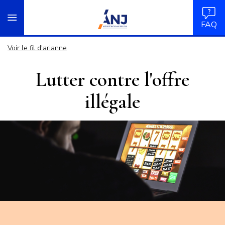
Panneau de gestion des cookies
Aller
accueil
au
FAQ
contenu
principal
Voir le fil d'arianne
Lutter contre l'offre
illégale