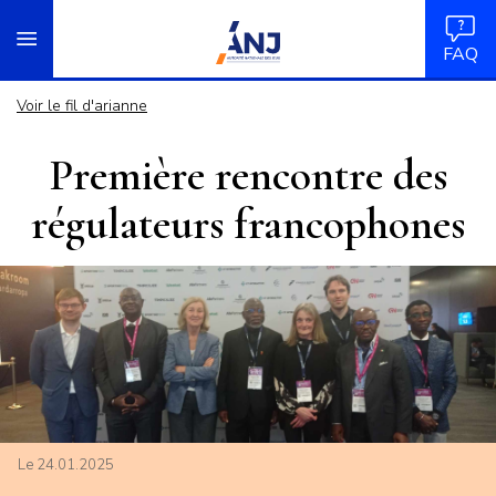
Panneau de gestion des cookies
Aller
accueil
au
FAQ
contenu
principal
Voir le fil d'arianne
Première rencontre des
régulateurs francophones
Le 24.01.2025