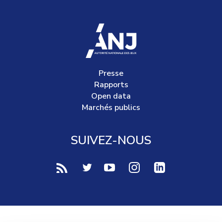
accueil
Presse
Rapports
Open data
Marchés publics
SUIVEZ-NOUS
voir notre page rss (Nouvelle fenêtre)
voir notre page twitter (Nouvelle fen
voir notre page youtube-play (
voir notre page Instag
voir notre page 