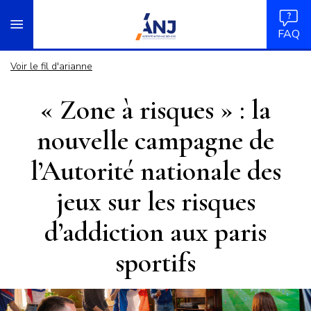
Panneau de gestion des cookies
Aller
accueil
au
FAQ
contenu
principal
Voir le fil d'arianne
« Zone à risques » : la
nouvelle campagne de
l’Autorité nationale des
jeux sur les risques
d’addiction aux paris
sportifs