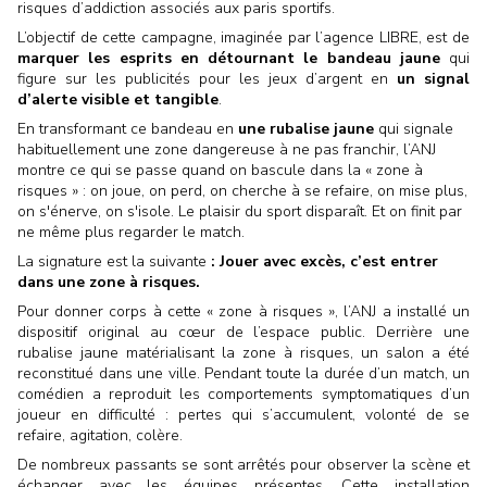
risques d’addiction associés aux paris sportifs.
L’objectif de cette campagne, imaginée par l’agence LIBRE, est de
marquer les esprits en détournant le bandeau jaune
qui
figure sur les publicités pour les jeux d’argent en
un signal
d’alerte visible et tangible
.
En transformant ce bandeau en
une rubalise jaune
qui signale
habituellement une zone dangereuse à ne pas franchir, l’ANJ
montre ce qui se passe quand on bascule dans la « zone à
risques » : on joue, on perd, on cherche à se refaire, on mise plus,
on s'énerve, on s'isole. Le plaisir du sport disparaît. Et on finit par
ne même plus regarder le match.
La signature est la suivante
: Jouer avec excès, c’est entrer
dans une zone à risques.
Pour donner corps à cette « zone à risques », l’ANJ a installé un
dispositif original au cœur de l’espace public. Derrière une
rubalise jaune matérialisant la zone à risques, un salon a été
reconstitué dans une ville. Pendant toute la durée d’un match, un
comédien a reproduit les comportements symptomatiques d’un
joueur en difficulté : pertes qui s’accumulent, volonté de se
refaire, agitation, colère.
De nombreux passants se sont arrêtés pour observer la scène et
échanger avec les équipes présentes. Cette installation