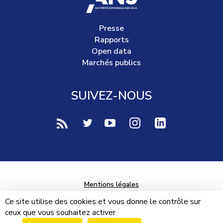
Presse
Rapports
Open data
Marchés publics
SUIVEZ-NOUS
voir notre page rss (Nouvelle fenêtre)
voir notre page twitter (Nouvelle fen
voir notre page youtube-play (
voir notre page Instag
voir notre page 
Mentions légales
Données personnelles
Ce site utilise des cookies et vous donne le contrôle sur
ceux que vous souhaitez activer
Plan du site