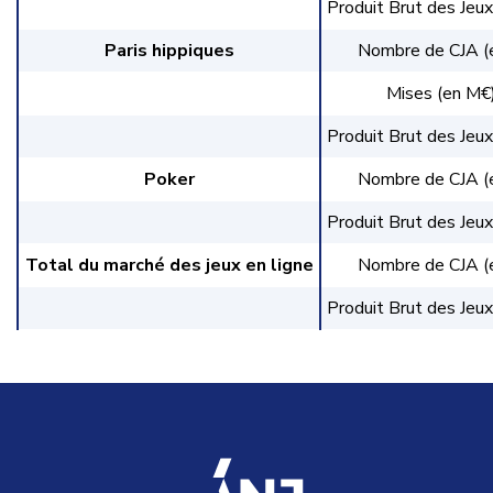
Produit Brut des Jeux
Paris hippiques
Nombre de CJA (e
Mises (en M€
Produit Brut des Jeux
Poker
Nombre de CJA (e
Produit Brut des Jeux
Total du marché des jeux en ligne
Nombre de CJA (e
Produit Brut des Jeux
accueil