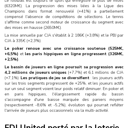
Le football est toujours le sport qui enregistre le plus de mises
(6320M€). La progression des mises liées à la Ligue des
Champions dans format renouvelé (+41%) a partiellement
compensé l'absence de compétitions de sélections. Le tennis
s'affirme comme second moteur de croissance du segment avec
des mises en hausse (2650M€).
La mise annuelle par CJA s'établit à 2 186€ (+3,8%) et le PBJ par
CJA à 335€ (+2,3%).
Le poker renoue avec une croissance soutenue (525M€,
+6,5%)
et
les paris hippiques en ligne progressent (326M€,
+2,5%)
.
Le bassin de joueurs en ligne poursuit sa progression avec
4,2 millions de joueurs uniques
(+7,7%) et 6,1 millions de CJA
(+7,1%).
Les pratiques de jeu se diversifient
: les joueurs actifs
sur les trois segments progressent de +25%, et les joueurs actifs
sur un seul segment voient leur poids relatif diminuer. En poker et
en paris hippiques, l'élargissement rapide du bassin
s'accompagne d'une baisse marquée des paniers moyens
(respectivement -8,6% et -5,2%), évolution qui pourrait refléter
l'arrivée de joueurs plus occasionnels via la multi-activité.
FDJ United porté par la loterie