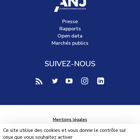
Presse
Rapports
Open data
Marchés publics
SUIVEZ-NOUS
voir notre page rss (Nouvelle fenêtre)
voir notre page twitter (Nouvelle fen
voir notre page youtube-play (
voir notre page Instag
voir notre page 
Mentions légales
Données personnelles
Ce site utilise des cookies et vous donne le contrôle sur
ceux que vous souhaitez activer
Plan du site