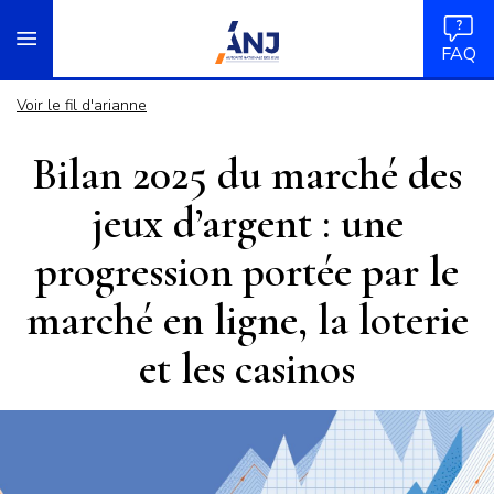
Panneau de gestion des cookies
Aller
accueil
au
FAQ
contenu
principal
Voir le fil d'arianne
Bilan 2025 du marché des
jeux d’argent : une
progression portée par le
marché en ligne, la loterie
et les casinos