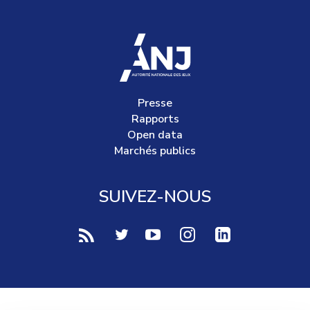
accueil
Presse
Rapports
Open data
Marchés publics
SUIVEZ-NOUS
voir notre page rss (Nouvelle fenêtre)
voir notre page twitter (Nouvelle fen
voir notre page youtube-play (
voir notre page Instag
voir notre page 