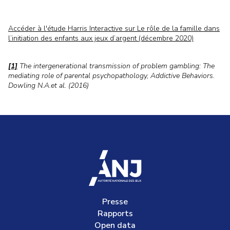
Accéder à l'étude Harris Interactive sur
Le rôle de la famille dans
l’initiation des enfants aux jeux d’argent (décembre 2020)
[1]
The intergenerational transmission of problem gambling: The
mediating role of parental psychopathology, Addictive Behaviors.
Dowling N.A.et al. (2016)
accueil
Presse
Rapports
Open data