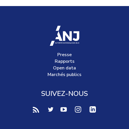
accueil
Presse
Rapports
Open data
Marchés publics
SUIVEZ-NOUS
voir notre page rss (Nouvelle fenêtre)
voir notre page twitter (Nouvelle fen
voir notre page youtube-play (
voir notre page Instag
voir notre page 