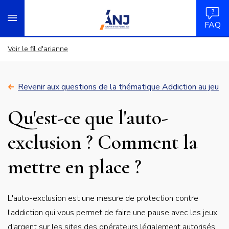
Panneau de gestion des cookies
Aller
accueil
au
FAQ
contenu
principal
Voir le fil d'arianne
Revenir aux questions de la thématique Addiction au jeu
Qu'est-ce que l'auto-
exclusion ? Comment la
mettre en place ?
Réponse
L'auto-exclusion est une mesure de protection contre
courte
l'addiction qui vous permet de faire une pause avec les jeux
d'argent sur les sites des opérateurs légalement autorisés