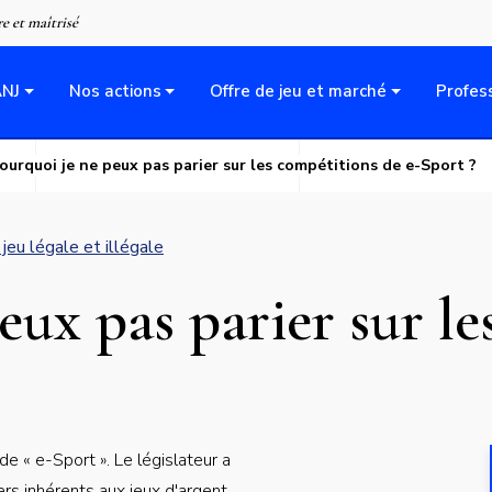
Aller
re et maîtrisé
au
contenu
ANJ
Nos actions
Offre de jeu et marché
Profes
principal
ourquoi je ne peux pas parier sur les compétitions de e-Sport ?
jeu légale et illégale
eux pas parier sur l
 de « e-Sport ». Le législateur a
rs inhérents aux jeux d'argent