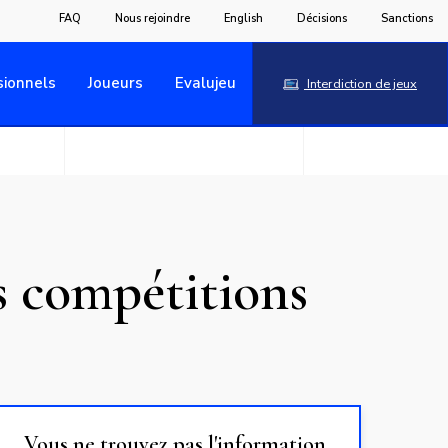
FAQ
Nous rejoindre
English
Décisions
Sanctions
sionnels
Joueurs
Evalujeu
Interdiction de jeux
es compétitions
Vous ne trouvez pas l'information