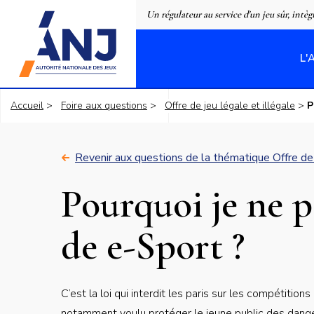
Panneau de gestion des cookies
Un régulateur au service d'un jeu sûr, intèg
L'
accueil
Accueil
Foire aux questions
Offre de jeu légale et illégale
P
Revenir aux questions de la thématique Offre de 
Pourquoi je ne p
de e-Sport ?
Réponse
C’est la loi qui interdit les paris sur les compétitions
courte
notamment voulu protéger le jeune public des dange