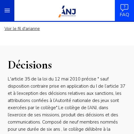
Panneau de gestion des cookies
Aller
accueil
au
FAQ
contenu
principal
Voir le fil d'arianne
Décisions
L'article 35 de la loi du 12 mai 2010 précise " sauf
disposition contraire prise en application du I de l’article 37
et à l’exception des décisions relatives aux sanctions, les
attributions confiées à l’Autorité nationale des jeux sont
exercées par le collège".Le collège de l’ANJ, dans
l’exercice de ses missions, produit des décisions et des
communications. Composé de neuf membres nommés
pour une durée de six ans , le collège délibère à la