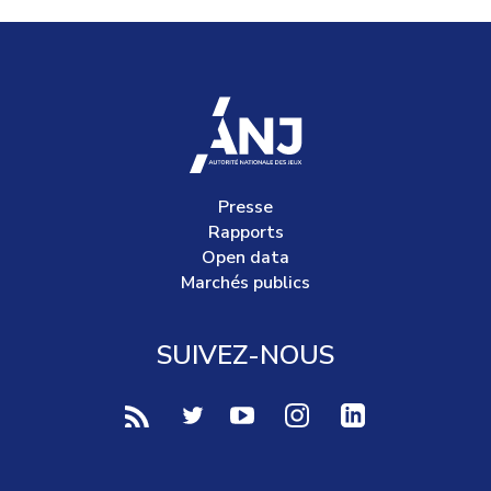
accueil
Presse
Rapports
Open data
Marchés publics
SUIVEZ-NOUS
voir notre page rss (Nouvelle fenêtre)
voir notre page twitter (Nouvelle fen
voir notre page youtube-play (
voir notre page Instag
voir notre page 