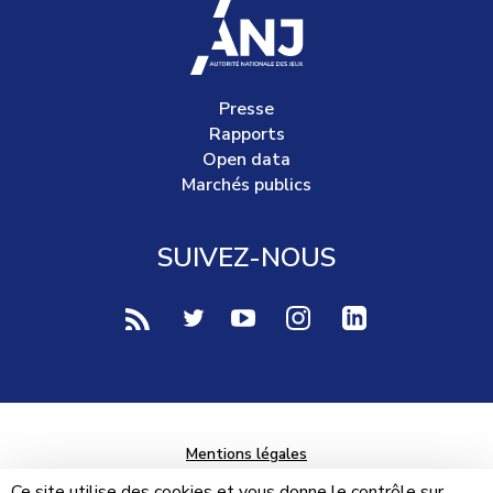
accueil
Presse
Rapports
Open data
Marchés publics
SUIVEZ-NOUS
voir notre page rss (Nouvelle fenêtre)
voir notre page twitter (Nouvelle fen
voir notre page youtube-play (
voir notre page Instag
voir notre page 
Mentions légales
Données personnelles
Ce site utilise des cookies et vous donne le contrôle sur