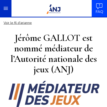
Panneau de gestion des cookies
Aller
accueil
au
FAQ
contenu
principal
Voir le fil d'arianne
Jérôme GALLOT est
nommé médiateur de
l’Autorité nationale des
jeux (ANJ)