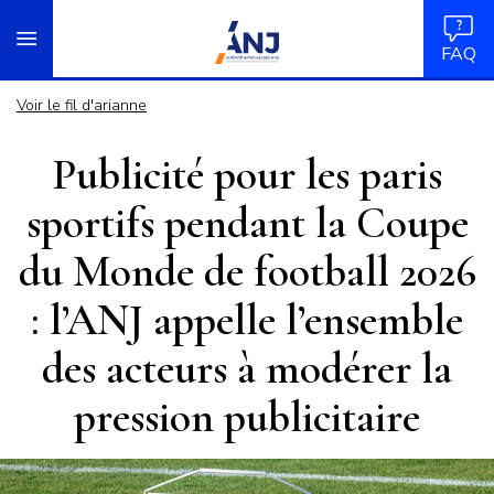
Panneau de gestion des cookies
Aller
accueil
au
FAQ
contenu
principal
Voir le fil d'arianne
Publicité pour les paris
sportifs pendant la Coupe
du Monde de football 2026
: l’ANJ appelle l’ensemble
des acteurs à modérer la
pression publicitaire