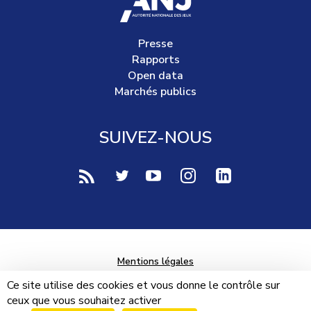
Presse
Rapports
Open data
Marchés publics
SUIVEZ-NOUS
voir notre page rss (Nouvelle fenêtre)
voir notre page twitter (Nouvelle fen
voir notre page youtube-play (
voir notre page Instag
voir notre page 
Mentions légales
Données personnelles
Ce site utilise des cookies et vous donne le contrôle sur
ceux que vous souhaitez activer
Plan du site