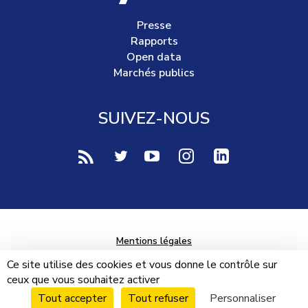
Presse
Rapports
Open data
Marchés publics
SUIVEZ-NOUS
voir notre page rss (Nouvelle fenêtre)
voir notre page twitter (Nouvelle fen
voir notre page youtube-play (
voir notre page Instag
voir notre page 
Mentions légales
Données personnelles
Ce site utilise des cookies et vous donne le contrôle sur
ceux que vous souhaitez activer
Plan du site
Tout accepter
Tout refuser
Personnaliser
Cookies