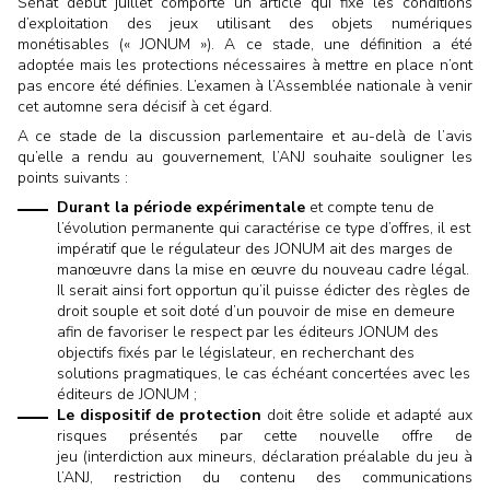
Sénat début juillet comporte un article qui fixe les conditions
d’exploitation des jeux utilisant des objets numériques
monétisables (« JONUM »). A ce stade, une définition a été
adoptée mais les protections nécessaires à mettre en place n’ont
pas encore été définies. L’examen à l’Assemblée nationale à venir
cet automne sera décisif à cet égard.
A ce stade de la discussion parlementaire et au-delà de l’avis
qu’elle a rendu au gouvernement, l’ANJ souhaite souligner les
points suivants :
Durant la période expérimentale
et compte tenu de
l’évolution permanente qui caractérise ce type d’offres, il est
impératif que le régulateur des JONUM ait des marges de
manœuvre dans la mise en œuvre du nouveau cadre légal.
Il serait ainsi fort opportun qu’il puisse édicter des règles de
droit souple et soit doté d’un pouvoir de mise en demeure
afin de favoriser le respect par les éditeurs JONUM des
objectifs fixés par le législateur, en recherchant des
solutions pragmatiques, le cas échéant concertées avec les
éditeurs de JONUM ;
Le dispositif de protection
doit être solide et adapté aux
risques présentés par cette nouvelle offre de
jeu (interdiction aux mineurs, déclaration préalable du jeu à
l’ANJ, restriction du contenu des communications