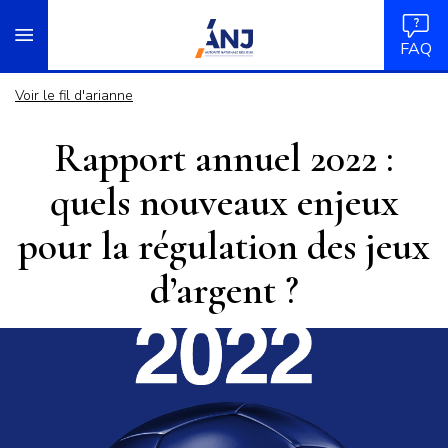
Panneau de gestion des cookies
Aller
accueil
au
FAQ
contenu
principal
Voir le fil d'arianne
Rapport annuel 2022 :
quels nouveaux enjeux
pour la régulation des jeux
d’argent ?