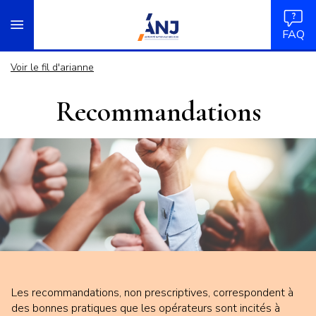
Panneau de gestion des cookies
Aller
accueil
au
FAQ
contenu
principal
Voir le fil d'arianne
Recommandations
Les recommandations,
non prescriptives, correspondent à
des bonnes pratiques que les opérateurs sont incités à