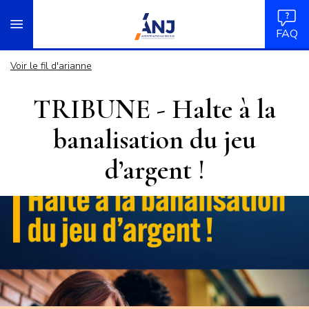
Panneau de gestion des cookies
Aller
accueil
au
FAQ
contenu
principal
Voir le fil d'arianne
TRIBUNE - Halte à la
banalisation du jeu
d’argent !