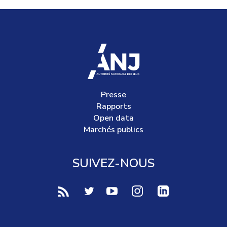
accueil
Presse
Rapports
Open data
Marchés publics
SUIVEZ-NOUS
voir notre page rss (Nouvelle fenêtre)
voir notre page twitter (Nouvelle fen
voir notre page youtube-play (
voir notre page Instag
voir notre page 