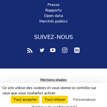
Presse
Rapports
Open data
Marchés publics
SUIVEZ-NOUS
voir notre page rss (Nouvelle fenêtre)
voir notre page twitter (Nouvelle fen
voir notre page youtube-play (
voir notre page Instag
voir notre page 
Mentions légales
Données personnelles
Ce site utilise des cookies et vous donne le contrôle sur
ceux que vous souhaitez activer
Plan du site
Tout accepter
Tout refuser
Personnaliser
Cookies