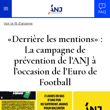
Panneau de gestion des cookies
Aller
accueil
au
FAQ
contenu
principal
Voir le fil d'arianne
«Derrière les mentions» :
La campagne de
prévention de l’ANJ à
l’occasion de l’Euro de
Football