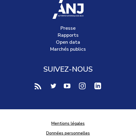
accueil
Presse
Rapports
Open data
Marchés publics
SUIVEZ-NOUS
voir notre page rss (Nouvelle fenêtre)
voir notre page twitter (Nouvelle fen
voir notre page youtube-play (
voir notre page Instag
voir notre page 
Mentions légales
Données personnelles