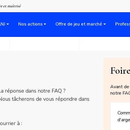
Aller
re et maîtrisé
au
contenu
ANJ
Nos actions
Offre de jeu et marché
Profes
principal
Titr
Foir
du
Avant de 
 la réponse dans notre FAQ ?
bloc
notre FA
. Nous tâcherons de vous répondre dans
FAQ
Question
FAQ
Comme
d'arge
urrier à :