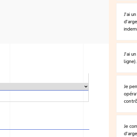
J'ai u
d'arge
indem
J'ai u
ligne)
Je pe
opérat
contrô
Je co
d'arge