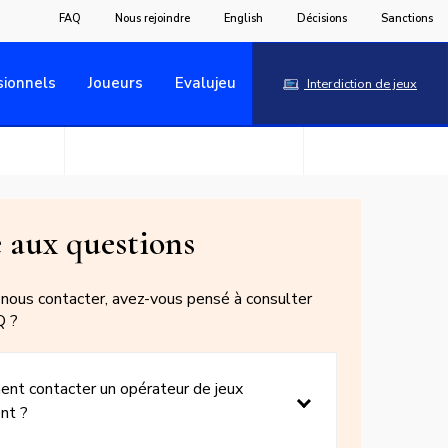
FAQ
Nous rejoindre
English
Décisions
Sanctions
sionnels
Joueurs
Evalujeu
Interdiction de jeux
e
e aux questions
nous contacter, avez-vous pensé à consulter
Q ?
s
nt contacter un opérateur de jeux
nt ?